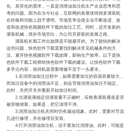
化、差异化的需求，一直是润滑油加注机生产企业思考和思
考的问题。因为在当今社会，互联网的发展使得很多灌装机
在价格和功能上趋于透明。市场竞争迫使企业不断改进、改
造和改进快色视频软件下载的加注工艺。同时，还开发新的
灌装机械，填补市场空白，为公司开辟新的发展之路。
灌装机长期工作出故障是不能避开的。为了较快的解决
这些问题，快色软件下载需要找到解决常见机械条件的方
法。避开快色视频软件下载故障，影响生产效率。以下是快
色软件下载工程师给快色软件下载的建议。让快色软件下载
多学点内容，保持机器需要维修不至于一头雾水。
1.在润滑油加注过程中，如果需要加注的容器容量较大，
而加注设备中的润滑油不足，则会导致润滑油加注不稳定。
此时，关闭开关并重新开始加注时间。
2.当灌装液稳定但灌装量不正确时，应检查灌装通道是否
被异物堵塞。如果是，把它清理干净。
3.润滑油加注机关闭时仍有漏油现象。此时，需要对节流
孔进行修理，并在修理后安装。
4.打开润滑油加注机，但不要加注润滑油。此时，可能是