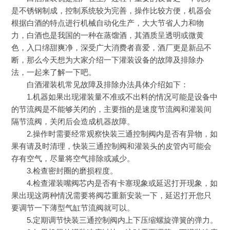
是不锈钢制成，控制系统较为完善，操作比较方便，机器会
根据白酒的特点进行机械自动化生产，大大节省人力和物
力，白酒也是我国的一种在蒸馏酒，其酒质呈透明或微黄
色，入口绵甜爽净，深受广大消费者喜爱，酒厂更是新品不
断，那么今天想为大家介绍一下灌装设备的故障及排除办
法，一起来了解一下吧。
白酒灌装机常见故障及排除办法具体介绍如下：
1.机器如果出现灌装量不准或不出料的情况可能是设备中
的节流阀是不能够关闭的，主要指的是速度节流阀和灌装间
隔节流阀，关闭后会造成机器故障。
2.操作时需要经常观察快装三通控制阀内是否有异物，如
果有请及时清理，快装三通控制阀和灌装头的皮管内可能会
存有空气，尽量将空气排除或减少。
3.检查密封圈的磨损程度。
4.检查灌装嘴阀芯内是否有卡塞现象或延迟打开现象，如
果出现这两种情况需要将阀芯重新安装一下，延迟打开您只
要调节一下薄型气缸节流阀就可以。
5.定期调节快装三通控制阀内上下压缩螺旋弹簧的弹力。