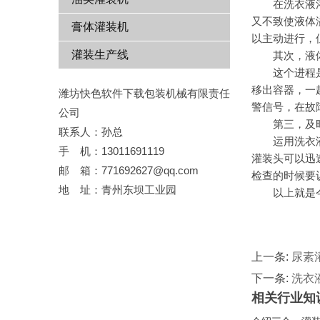
在洗衣液灌装机
又不致使液体溢出
膏体灌装机
以主动进行，
灌装生产线
其次，
这个进程是保证
移出容器
潍坊快色软件下载包装机械有限责任
警信号，在
公司
第三，
联系人：孙总
运用洗衣液灌装
手 机：13011691119
灌装头可以迅速上
邮 箱：771692627@qq.com
检查的时候要认
地 址：青州东坝工业园
以上就是今天
上一条:
尿素
下一条:
洗衣
相关行业知