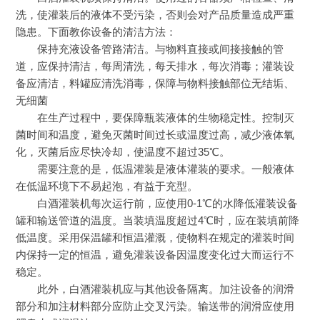
洗，使灌装后的液体不受污染，否则会对产品质量造成严重
隐患。下面教你设备的清洁方法：
保持充液设备管路清洁。与物料直接或间接接触的管
道，应保持清洁，每周清洗，每天排水，每次消毒；灌装设
备应清洁，料罐应清洗消毒，保障与物料接触部位无结垢、
无细菌
在生产过程中，要保障瓶装液体的生物稳定性。控制灭
菌时间和温度，避免灭菌时间过长或温度过高，减少液体氧
化，灭菌后应尽快冷却，使温度不超过35℃。
需要注意的是，低温灌装是液体灌装的要求。一般液体
在低温环境下不易起泡，有益于充型。
白酒灌装机每次运行前，应使用0-1℃的水降低灌装设备
罐和输送管道的温度。当装填温度超过4℃时，应在装填前降
低温度。采用保温罐和恒温灌溉，使物料在规定的灌装时间
内保持一定的恒温，避免灌装设备因温度变化过大而运行不
稳定。
此外，白酒灌装机应与其他设备隔离。加注设备的润滑
部分和加注材料部分应防止交叉污染。输送带的润滑应使用